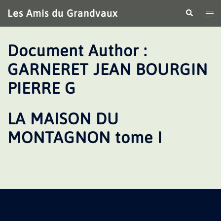
Aller
Les Amis du Grandvaux
Recherche
Ouv
au
le
contenu
me
Document Author :
GARNERET JEAN BOURGIN
PIERRE G
LA MAISON DU
MONTAGNON tome I