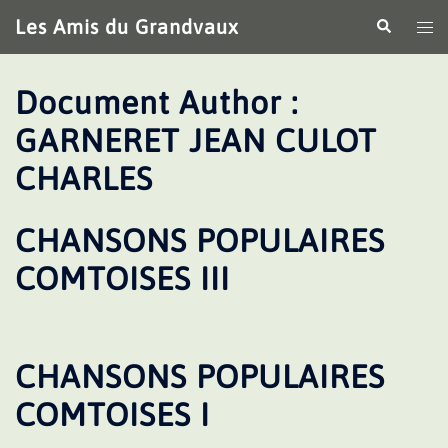
Aller
Les Amis du Grandvaux
Recherche
Ouv
au
le
contenu
me
Document Author :
GARNERET JEAN CULOT
CHARLES
CHANSONS POPULAIRES
COMTOISES III
CHANSONS POPULAIRES
COMTOISES I