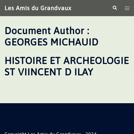
Aller
Les Amis du Grandvaux
Recherche
Ouv
au
le
contenu
me
Document Author :
GEORGES MICHAUID
HISTOIRE ET ARCHEOLOGIE
ST VIINCENT D ILAY