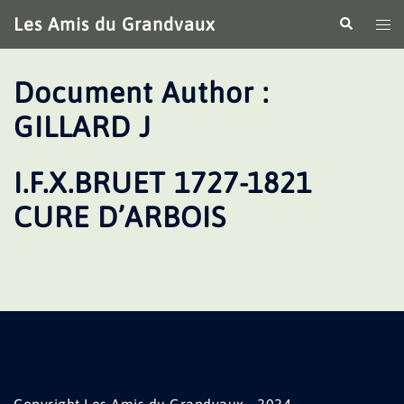
Aller
Les Amis du Grandvaux
Recherche
Ouv
au
le
contenu
me
Document Author :
GILLARD J
I.F.X.BRUET 1727-1821
CURE D’ARBOIS