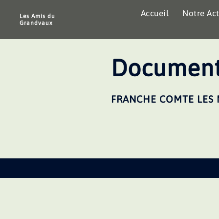
Aller
Accueil
Notre Act
au
Les Amis du
Grandvaux
contenu
Document
FRANCHE COMTE LES