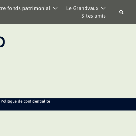
re fonds patrimonial
Le Grandvaux
Recher
Sites amis
D
Politique de confidentialité