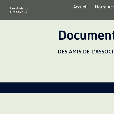
Aller
Accueil
Notre Act
au
Les Amis du
Grandvaux
contenu
Document
DES AMIS DE L’ASSOC