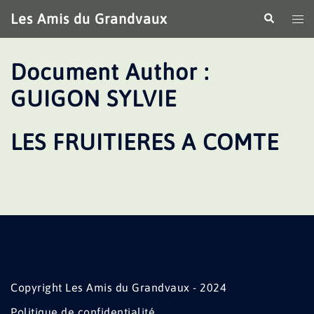
Aller
Les Amis du Grandvaux
Recherche
Ouv
au
le
contenu
me
Document Author :
GUIGON SYLVIE
LES FRUITIERES A COMTE
Copyright Les Amis du Grandvaux - 2024
Politique de confidentialité