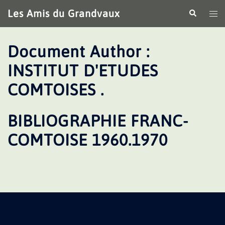
Aller
Les Amis du Grandvaux
Recherche
Ouv
au
le
contenu
me
Document Author :
INSTITUT D'ETUDES
COMTOISES .
BIBLIOGRAPHIE FRANC-
COMTOISE 1960.1970