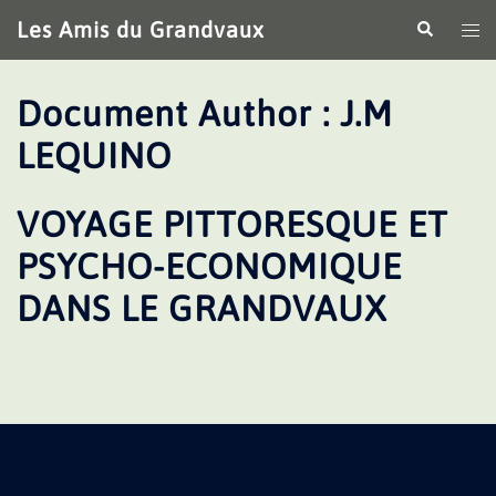
Aller
Les Amis du Grandvaux
Recherche
Ouv
au
le
contenu
me
Document Author :
J.M
LEQUINO
VOYAGE PITTORESQUE ET
PSYCHO-ECONOMIQUE
DANS LE GRANDVAUX