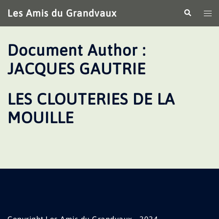
Aller
Les Amis du Grandvaux
Recherche
Ouv
au
le
contenu
me
Document Author :
JACQUES GAUTRIE
LES CLOUTERIES DE LA
MOUILLE