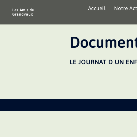
Aller
Accueil
Notre Act
au
Les Amis du
Grandvaux
contenu
Document
LE JOURNAT D UN ENF