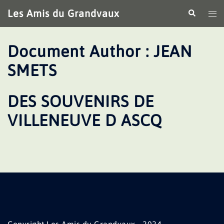
Aller
Les Amis du Grandvaux
Recherche
Ouv
au
le
contenu
me
Document Author :
JEAN
SMETS
DES SOUVENIRS DE
VILLENEUVE D ASCQ