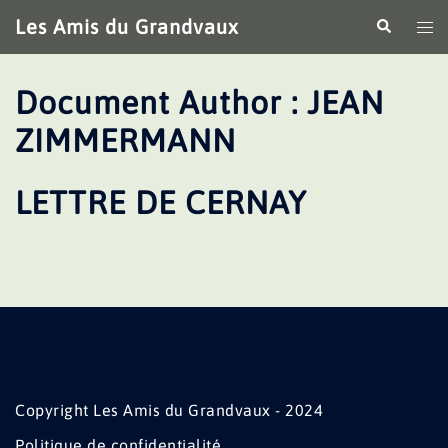
Aller
Les Amis du Grandvaux
Recherche
Ouv
au
le
contenu
me
Document Author :
JEAN
ZIMMERMANN
LETTRE DE CERNAY
Copyright Les Amis du Grandvaux - 2024
Politique de confidentialité