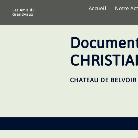
Aller
Accueil
Notre Act
au
Les Amis du
Grandvaux
contenu
Document
CHRISTIA
CHATEAU DE BELVOIR