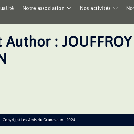
ualité
Notre association
Nos activités
Not
 Author :
JOUFFROY
N
Copyright Les Amis du Grandvaux - 2024