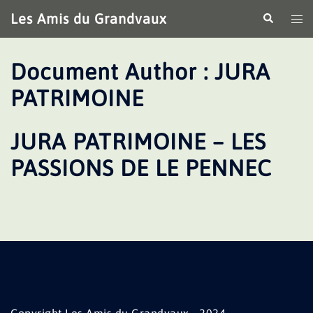
Aller
Les Amis du Grandvaux
Recherche
Ouv
au
le
contenu
me
Document Author :
JURA
PATRIMOINE
JURA PATRIMOINE – LES
PASSIONS DE LE PENNEC