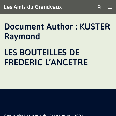
Aller
Les Amis du Grandvaux
Recherche
Ouv
au
le
contenu
me
Document Author :
KUSTER
Raymond
LES BOUTEILLES DE
FREDERIC L’ANCETRE