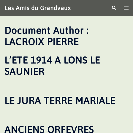
Aller
Les Amis du Grandvaux
Recherche
Ouv
au
le
contenu
me
Document Author :
LACROIX PIERRE
L’ETE 1914 A LONS LE
SAUNIER
LE JURA TERRE MARIALE
ANCIENS ORFEVRES