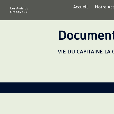
Aller
Accueil
Notre Act
au
Les Amis du
Grandvaux
contenu
Document
VIE DU CAPITAINE LA