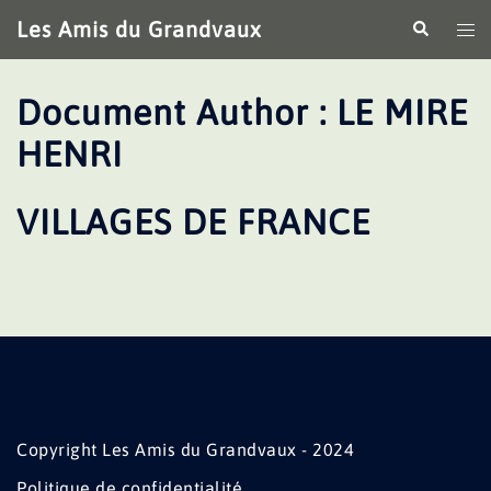
Aller
Les Amis du Grandvaux
Recherche
Ouv
au
le
contenu
me
Document Author :
LE MIRE
HENRI
VILLAGES DE FRANCE
Copyright Les Amis du Grandvaux - 2024
Politique de confidentialité