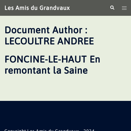
Aller
Les Amis du Grandvaux
Recherche
Ouv
au
le
contenu
me
Document Author :
LECOULTRE ANDREE
FONCINE-LE-HAUT En
remontant la Saine