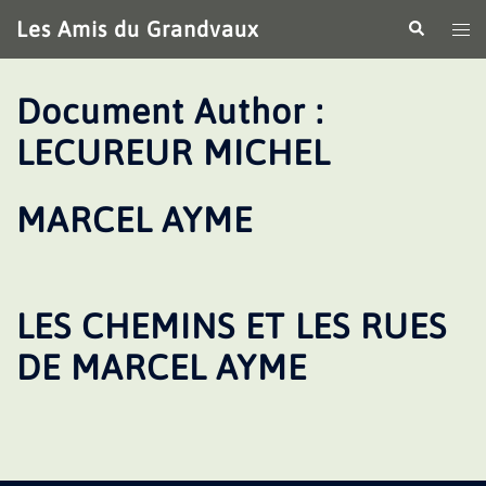
Aller
Les Amis du Grandvaux
Recherche
Ouv
au
le
contenu
me
Document Author :
LECUREUR MICHEL
MARCEL AYME
LES CHEMINS ET LES RUES
DE MARCEL AYME