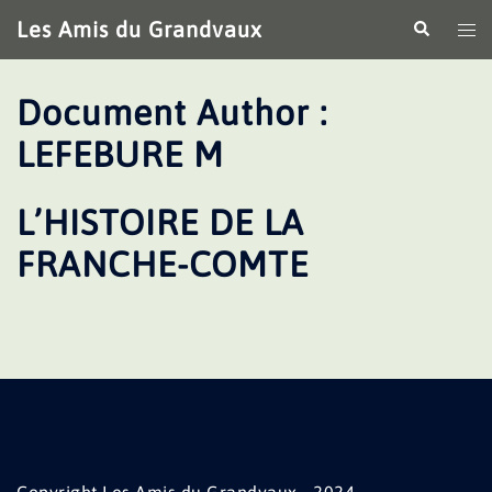
Aller
Les Amis du Grandvaux
Recherche
Ouv
au
le
contenu
me
Document Author :
LEFEBURE M
L’HISTOIRE DE LA
FRANCHE-COMTE