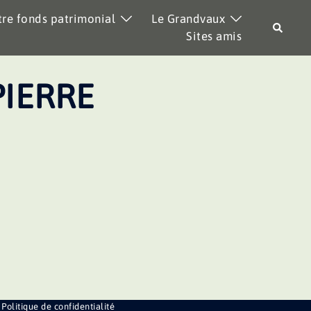
re fonds patrimonial
Le Grandvaux
Recher
Sites amis
PIERRE
Politique de confidentialité