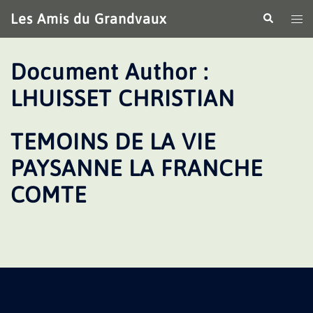
Aller
Les Amis du Grandvaux
Recherche
Ouv
au
le
contenu
me
Document Author :
LHUISSET CHRISTIAN
TEMOINS DE LA VIE
PAYSANNE LA FRANCHE
COMTE