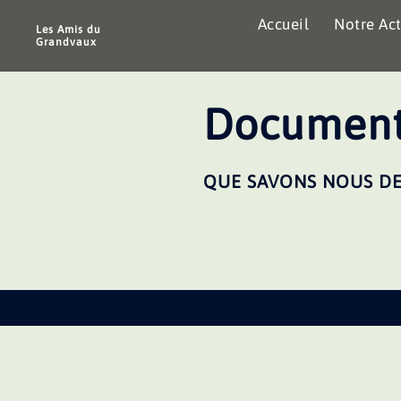
Aller
Accueil
Notre Act
au
Les Amis du
Grandvaux
contenu
Document
QUE SAVONS NOUS DE