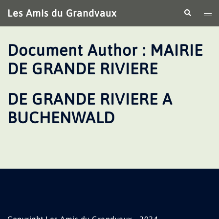
Aller
Les Amis du Grandvaux
Recherche
Ouv
au
le
contenu
me
Document Author :
MAIRIE
DE GRANDE RIVIERE
DE GRANDE RIVIERE A
BUCHENWALD