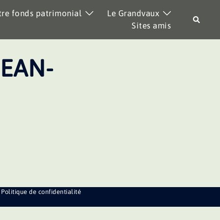
re fonds patrimonial
Le Grandvaux
Recher
Sites amis
JEAN-
Politique de confidentialité