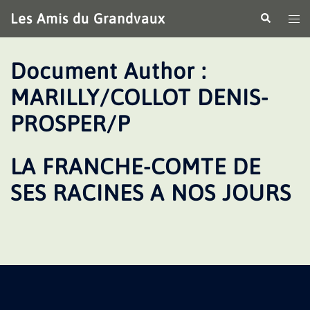
Aller
Les Amis du Grandvaux
Recherche
Ouv
au
le
contenu
me
Document Author :
MARILLY/COLLOT DENIS-
PROSPER/P
LA FRANCHE-COMTE DE
SES RACINES A NOS JOURS