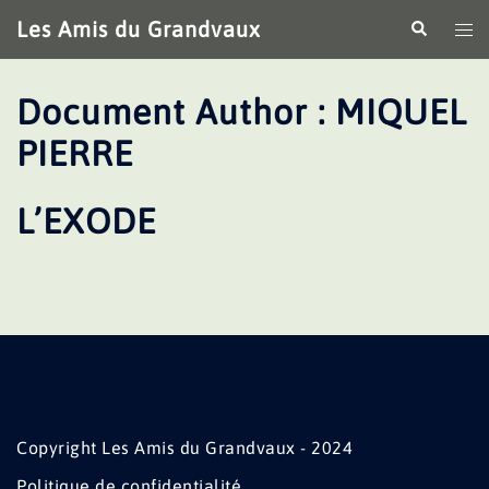
Aller
Les Amis du Grandvaux
Recherche
Ouv
au
le
contenu
me
Document Author :
MIQUEL
PIERRE
L’EXODE
Copyright Les Amis du Grandvaux - 2024
Politique de confidentialité