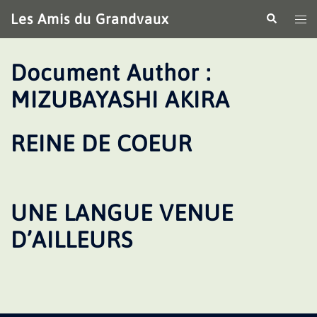
Aller
Les Amis du Grandvaux
Recherche
Ouv
au
le
contenu
me
Document Author :
MIZUBAYASHI AKIRA
REINE DE COEUR
UNE LANGUE VENUE
D’AILLEURS