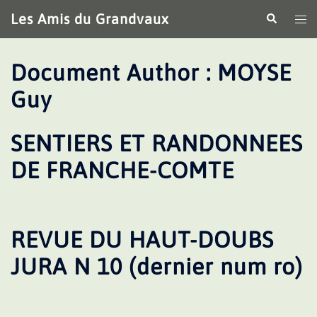
Aller
Les Amis du Grandvaux
Recherche
Ouv
au
le
contenu
me
Document Author :
MOYSE
Guy
SENTIERS ET RANDONNEES
DE FRANCHE-COMTE
REVUE DU HAUT-DOUBS
JURA N 10 (dernier num ro)