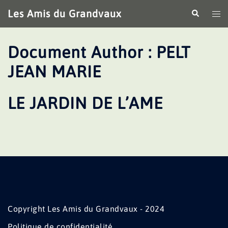
Aller
Les Amis du Grandvaux
Recherche
Ouv
au
le
contenu
me
Document Author :
PELT
JEAN MARIE
LE JARDIN DE L’AME
Copyright Les Amis du Grandvaux - 2024
Politique de confidentialité