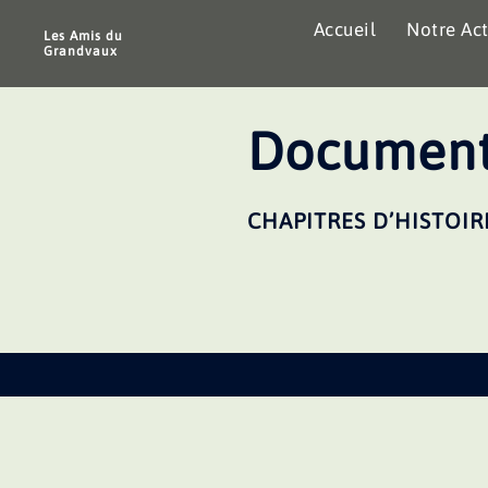
Aller
Accueil
Notre Act
au
Les Amis du
Grandvaux
contenu
Document
CHAPITRES D’HISTOIR