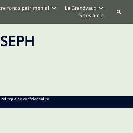
re fonds patrimonial
Le Grandvaux
Recher
Sites amis
OSEPH
Politique de confidentialité