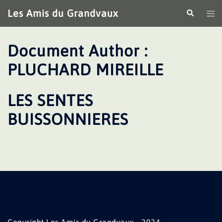
Aller
Les Amis du Grandvaux
Recherche
Ouv
au
le
contenu
me
Document Author :
PLUCHARD MIREILLE
LES SENTES
BUISSONNIERES