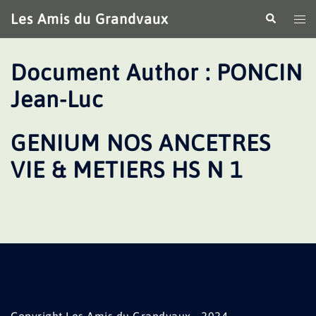
Aller
Les Amis du Grandvaux
Recherche
Ouv
au
le
contenu
me
Document Author :
PONCIN
Jean-Luc
GENIUM NOS ANCETRES
VIE & METIERS HS N 1