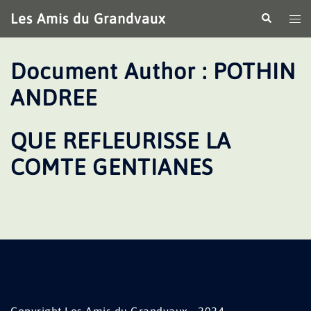
Aller
Les Amis du Grandvaux
Recherche
Ouv
au
le
contenu
me
Document Author :
POTHIN
ANDREE
QUE REFLEURISSE LA
COMTE GENTIANES