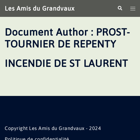
Aller
Les Amis du Grandvaux
Recherche
Ouv
au
le
contenu
me
Document Author :
PROST-
TOURNIER DE REPENTY
INCENDIE DE ST LAURENT
Copyright Les Amis du Grandvaux - 2024
Politique de confidentialité