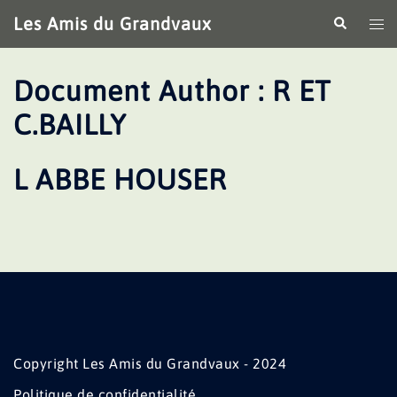
Aller
Les Amis du Grandvaux
Recherche
Ouv
au
le
contenu
me
Document Author :
R ET
C.BAILLY
L ABBE HOUSER
Copyright Les Amis du Grandvaux - 2024
Politique de confidentialité