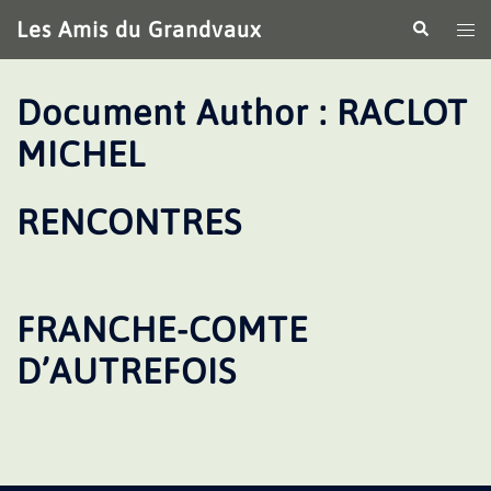
Aller
Les Amis du Grandvaux
Recherche
Ouv
au
le
contenu
me
Document Author :
RACLOT
MICHEL
RENCONTRES
FRANCHE-COMTE
D’AUTREFOIS