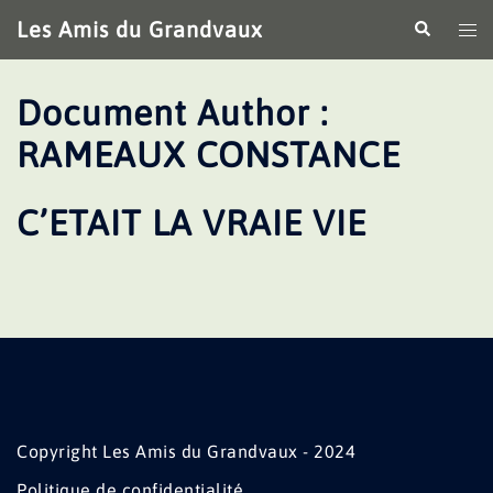
Aller
Les Amis du Grandvaux
Recherche
Ouv
au
le
contenu
me
Document Author :
RAMEAUX CONSTANCE
C’ETAIT LA VRAIE VIE
Copyright Les Amis du Grandvaux - 2024
Politique de confidentialité