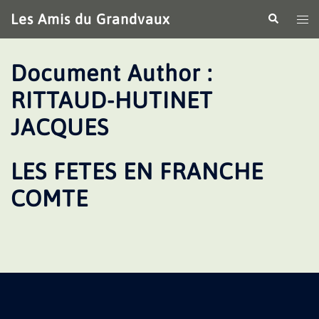
Aller
Les Amis du Grandvaux
Recherche
Ouv
au
le
contenu
me
Document Author :
RITTAUD-HUTINET
JACQUES
LES FETES EN FRANCHE
COMTE