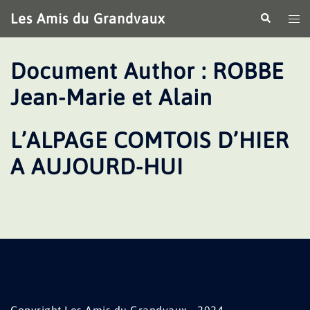
Aller
Les Amis du Grandvaux
Recherche
Ouv
au
le
contenu
me
Document Author :
ROBBE
Jean-Marie et Alain
L’ALPAGE COMTOIS D’HIER
A AUJOURD-HUI