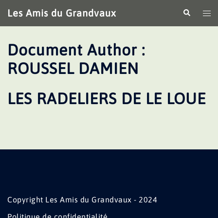
Aller
Les Amis du Grandvaux
Recherche
Ouv
au
le
contenu
me
Document Author :
ROUSSEL DAMIEN
LES RADELIERS DE LE LOUE
Copyright Les Amis du Grandvaux - 2024
Politique de confidentialité