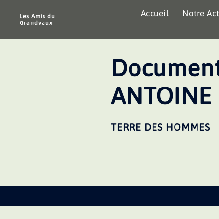
Aller
Accueil
Notre Act
au
Les Amis du
Grandvaux
contenu
Document
ANTOINE
TERRE DES HOMMES