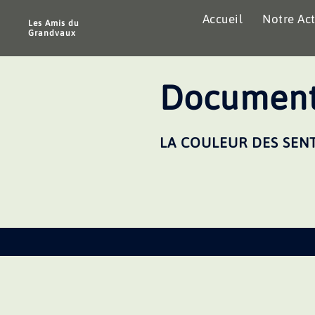
Aller
Accueil
Notre Act
au
Les Amis du
Grandvaux
contenu
Document
LA COULEUR DES SEN