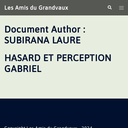
Aller
Les Amis du Grandvaux
Recherche
Ouv
au
le
contenu
me
Document Author :
SUBIRANA LAURE
HASARD ET PERCEPTION
GABRIEL