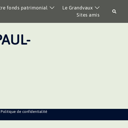
re fonds patrimonial
Le Grandvaux
Recher
Sites amis
PAUL-
Politique de confidentialité