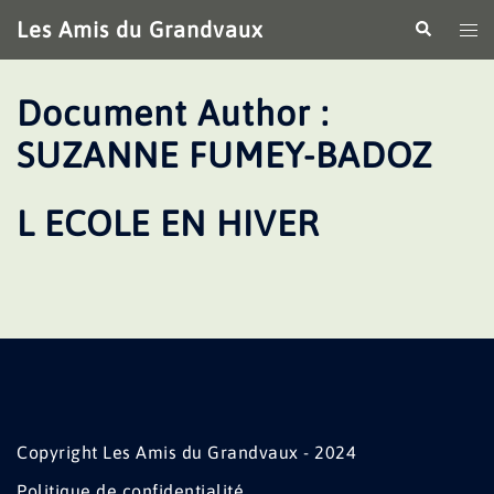
Aller
Les Amis du Grandvaux
Recherche
Ouv
au
le
contenu
me
Document Author :
SUZANNE FUMEY-BADOZ
L ECOLE EN HIVER
Copyright Les Amis du Grandvaux - 2024
Politique de confidentialité