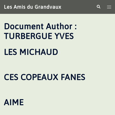
Aller
Les Amis du Grandvaux
Recherche
Ouv
au
le
contenu
me
Document Author :
TURBERGUE YVES
LES MICHAUD
CES COPEAUX FANES
AIME