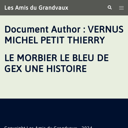
Aller
Les Amis du Grandvaux
Recherche
Ouv
au
le
contenu
me
Document Author :
VERNUS
MICHEL PETIT THIERRY
LE MORBIER LE BLEU DE
GEX UNE HISTOIRE